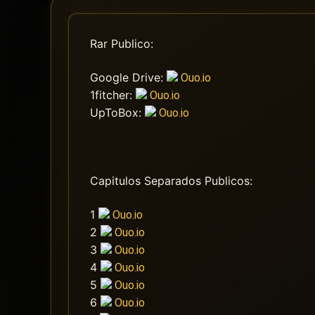
Rar Publico:
Google Drive:
Ouo.io
1fitcher:
Ouo.io
UpToBox:
Ouo.io
Capitulos Separados Publicos:
1
Ouo.io
2
Ouo.io
3
Ouo.io
4
Ouo.io
5
Ouo.io
6
Ouo.io