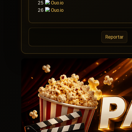
25
Ouo.io
26
Ouo.io
Reportar